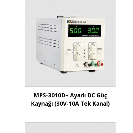
İncele
MPS-3010D+ Ayarlı DC Güç
Kaynağı (30V-10A Tek Kanal)