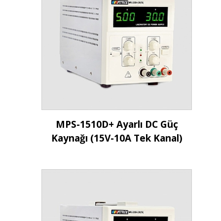
İncele
MPS-1510D+ Ayarlı DC Güç
Kaynağı (15V-10A Tek Kanal)