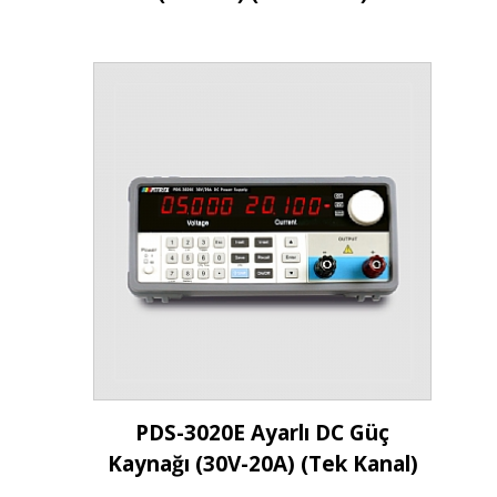
İncele
PDS-3020E Ayarlı DC Güç
Kaynağı (30V-20A) (Tek Kanal)