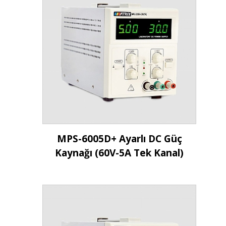
İncele
MPS-6005D+ Ayarlı DC Güç
Kaynağı (60V-5A Tek Kanal)