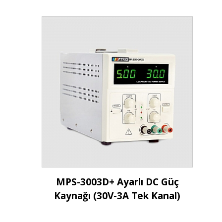
İncele
MPS-3003D+ Ayarlı DC Güç
Kaynağı (30V-3A Tek Kanal)