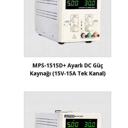
İncele
MPS-1515D+ Ayarlı DC Güç
Kaynağı (15V-15A Tek Kanal)