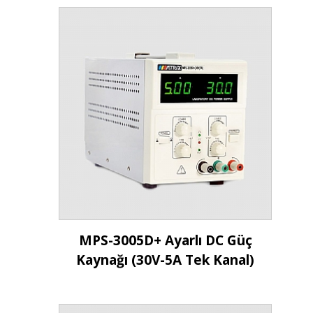
İncele
MPS-3005D+ Ayarlı DC Güç
Kaynağı (30V-5A Tek Kanal)