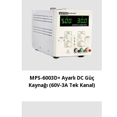
İncele
MPS-6003D+ Ayarlı DC Güç
Kaynağı (60V-3A Tek Kanal)