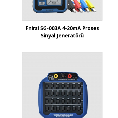
İncele
Fnirsi SG-003A 4-20mA Proses
Sinyal Jeneratörü