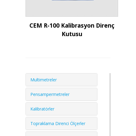
İncele
CEM R-100 Kalibrasyon Direnç
Kutusu
Multimetreler
Pensampermetreler
Kalibratörler
Topraklama Direnci Ölçerler