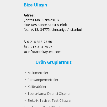
Bize Ulaşın
Adres:
Şerifali Mh. Kızkalesi Sk.
Elite Residance Sitesi A Blok
No:1A/13, 34775, Ümraniye / İstanbul
0 216 313 73 50
0 216 313 78 76
info@cenkaytest.com
Ürün Gruplarımız
Multimetreler
Pensampermetreler
Kalibratörler
Topraklama Direnci Ölçerler
Elektrik Tesisat Test Cihazları