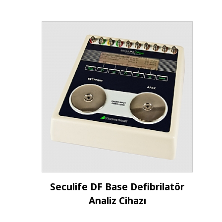
İncele
Seculife DF Base Defibrilatör
Analiz Cihazı