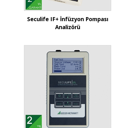
İncele
Seculife IF+ İnfüzyon Pompası
Analizörü