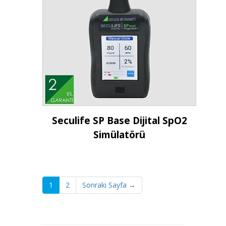
İncele
Seculife SP Base Dijital SpO2
Simülatörü
1
2
Sonraki Sayfa →