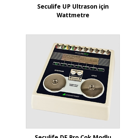
İncele
Seculife UP Ultrason için
Wattmetre
İncele
Seculife DF Pro Çok Modlu