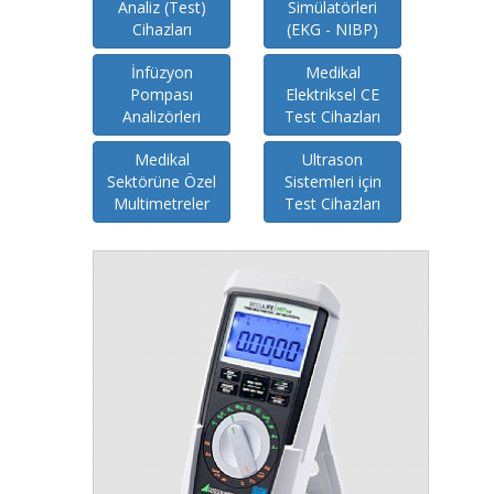
Analiz (Test)
Simülatörleri
Cihazları
(EKG - NIBP)
İnfüzyon
Medikal
Pompası
Elektriksel CE
Analizörleri
Test Cihazları
Medikal
Ultrason
Sektörüne Özel
Sistemleri için
Multimetreler
Test Cihazları