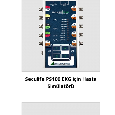
İncele
Seculife PS100 EKG için Hasta
Simülatörü