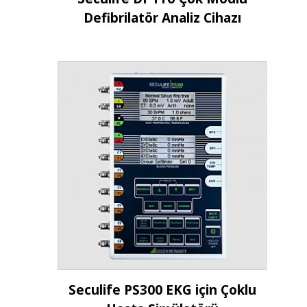
Defibrilatör Analiz Cihazı
İncele
Seculife PS300 EKG için Çoklu