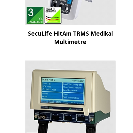
İncele
SecuLife HitAm TRMS Medikal
Multimetre