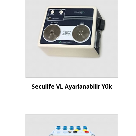
İncele
Seculife VL Ayarlanabilir Yük