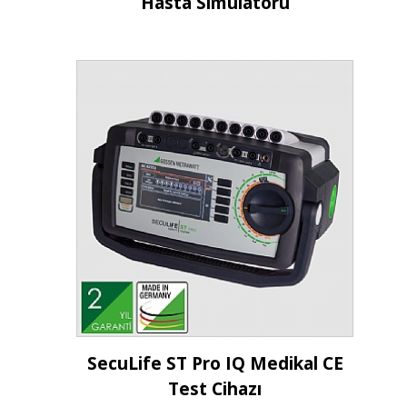
Hasta Simülatörü
İncele
SecuLife ST Pro IQ Medikal CE
Test Cihazı