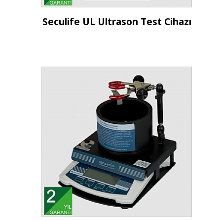
İncele
Seculife UL Ultrason Test Cihazı