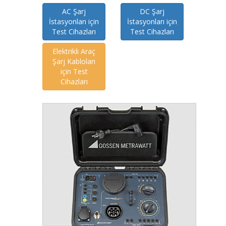
AC Şarj
DC Şarj
İstasyonları için
İstasyonları için
Test Cihazları
Test Cihazları
Elektrikli Araç
Şarj Kabloları
için Test
Cihazları