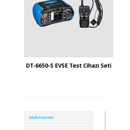
İncele
DT-6650-S EVSE Test Cihazı Seti
Multimetreler