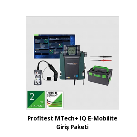
İncele
Profitest MTech+ IQ E-Mobilite
Giriş Paketi