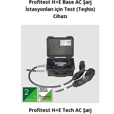
İncele
Profitest H+E Base AC Şarj
İstasyonları için Test (Teşhis)
Cihazı
İncele
Profitest H+E Tech AC Şarj