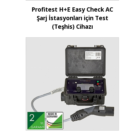
İncele
Profitest H+E Easy Check AC
Şarj İstasyonları için Test
(Teşhis) Cihazı