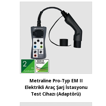
İncele
Metraline Pro-Typ EM II
Elektrikli Araç Şarj İstasyonu
Test Cihazı (Adaptörü)