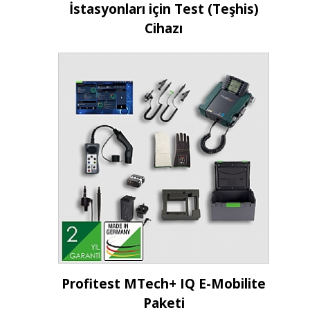
İstasyonları için Test (Teşhis)
Cihazı
İncele
Profitest MTech+ IQ E-Mobilite
Paketi