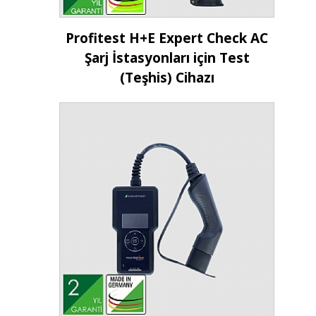
İncele
Profitest H+E Expert Check AC
Şarj İstasyonları için Test
(Teşhis) Cihazı