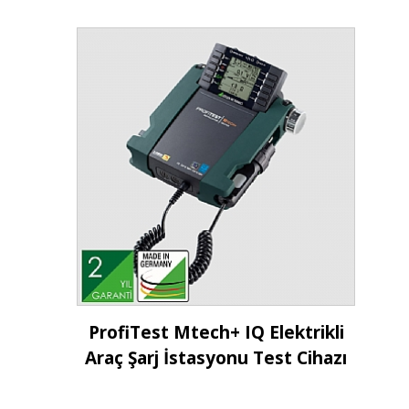
İncele
ProfiTest Mtech+ IQ Elektrikli
Araç Şarj İstasyonu Test Cihazı