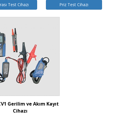
rası Test Cihazı
Priz Test Cihazı
İncele
V1 Gerilim ve Akım Kayıt
Cihazı