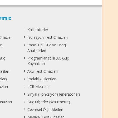
rımız
Kalibratörler
ihazları
İzolasyon Test Cihazları
rji
Pano Tipi Güç ve Enerji
Analizörleri
Güç
Programlanabilir AC Güç
Kaynakları
azları
Akü Test Cihazları
eler)
Parlaklık Ölçerler
zları
LCR Metreler
Sinyal (Fonksiyon) Jeneratörleri
ihazları
Güç Ölçerler (Wattmetre)
Çevresel Ölçü Aletleri
Medikal Test Cihazları