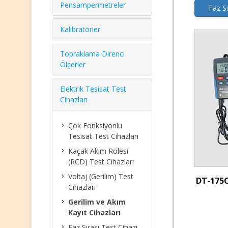
Pensampermetreler
Faz Sı
Kalibratörler
Topraklama Direnci
Ölçerler
Elektrik Tesisat Test
Cihazları
Çok Fonksiyonlu
Tesisat Test Cihazları
Kaçak Akım Rölesi
(RCD) Test Cihazları
Voltaj (Gerilim) Test
DT-175C
Cihazları
Gerilim ve Akım
Kayıt Cihazları
Faz Sırası Test Cihazı