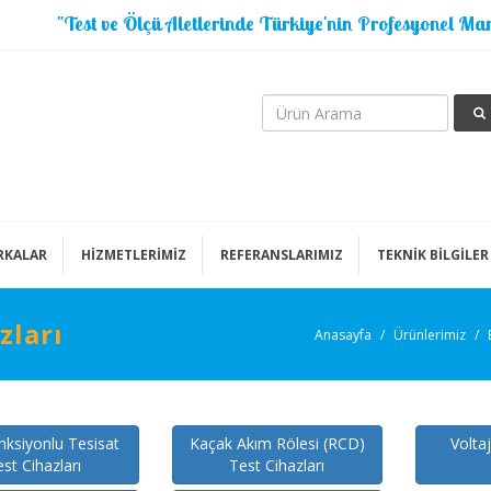
"Test ve Ölçü Aletlerinde Türkiye'nin Profesyonel Mar
RKALAR
HİZMETLERİMİZ
REFERANSLARIMIZ
TEKNİK BİLGİLER
zları
Anasayfa
Ürünlerimiz
ksiyonlu Tesisat
Kaçak Akım Rölesi (RCD)
Voltaj
st Cihazları
Test Cihazları