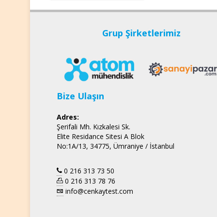
Grup Şirketlerimiz
Bize Ulaşın
Adres:
Şerifali Mh. Kızkalesi Sk.
Elite Residance Sitesi A Blok
No:1A/13, 34775, Ümraniye / İstanbul
0 216 313 73 50
0 216 313 78 76
info@cenkaytest.com