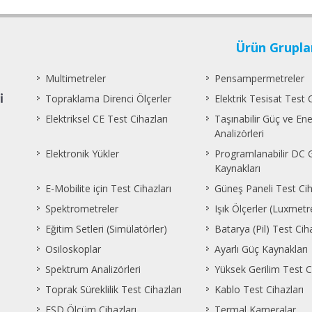
Ürün Grupla
Multimetreler
Pensampermetreler
Topraklama Direnci Ölçerler
Elektrik Tesisat Test C
Elektriksel CE Test Cihazları
Taşınabilir Güç ve Ene
Analizörleri
Elektronik Yükler
Programlanabilir DC 
Kaynakları
E-Mobilite için Test Cihazları
Güneş Paneli Test Cih
Spektrometreler
Işık Ölçerler (Luxmetr
Eğitim Setleri (Simülatörler)
Batarya (Pil) Test Ciha
Osiloskoplar
Ayarlı Güç Kaynakları
Spektrum Analizörleri
Yüksek Gerilim Test C
Toprak Süreklilik Test Cihazları
Kablo Test Cihazları
ESD Ölçüm Cihazları
Termal Kameralar