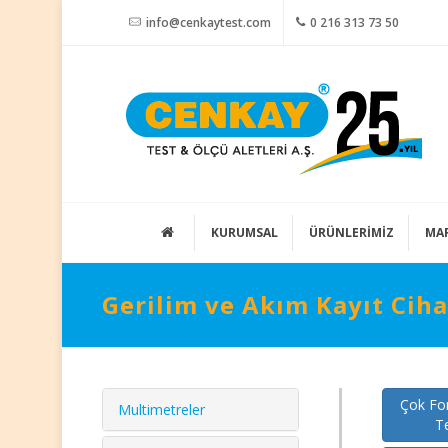
info@cenkaytest.com
0 216 313 73 50
KURUMSAL
ÜRÜNLERİMİZ
MA
Gerilim ve Akım Kayıt Ciha
Çok Fon
Multimetreler
Te