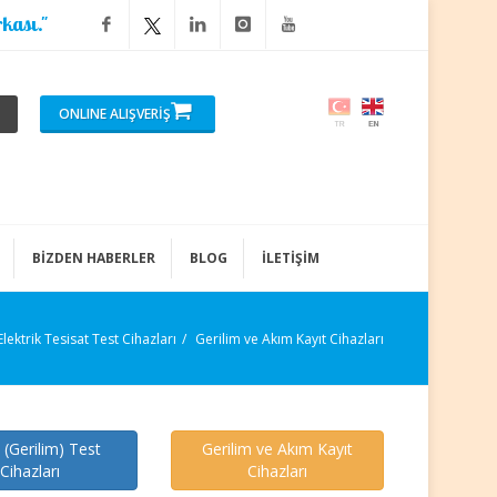
kası."
ONLINE ALIŞVERİŞ
BİZDEN HABERLER
BLOG
İLETİŞİM
Elektrik Tesisat Test Cihazları
Gerilim ve Akım Kayıt Cihazları
 (Gerilim) Test
Gerilim ve Akım Kayıt
Cihazları
Cihazları