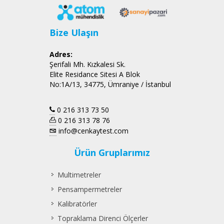
Bize Ulaşın
Adres:
Şerifali Mh. Kızkalesi Sk.
Elite Residance Sitesi A Blok
No:1A/13, 34775, Ümraniye / İstanbul
0 216 313 73 50
0 216 313 78 76
info@cenkaytest.com
Ürün Gruplarımız
Multimetreler
Pensampermetreler
Kalibratörler
Topraklama Direnci Ölçerler