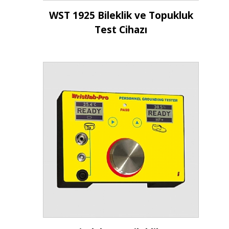
İncele
WST 1925 Bileklik ve Topukluk
Test Cihazı
İncele