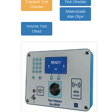
Topukluk Test
Test Cihazları
Cihazları
Elektrostatik
Alan Ölçer
Yürüme Test
Cihazı