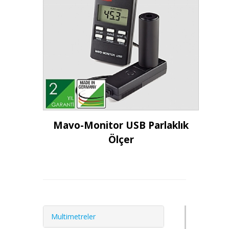
İncele
Mavo-Monitor USB Parlaklık
Ölçer
Multimetreler