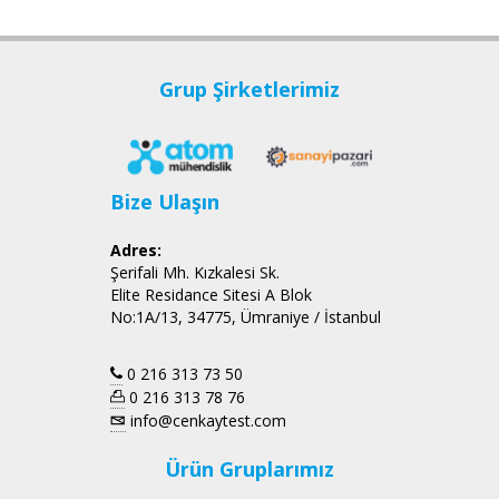
Grup Şirketlerimiz
Bize Ulaşın
Adres:
Şerifali Mh. Kızkalesi Sk.
Elite Residance Sitesi A Blok
No:1A/13, 34775, Ümraniye / İstanbul
0 216 313 73 50
0 216 313 78 76
info@cenkaytest.com
Ürün Gruplarımız